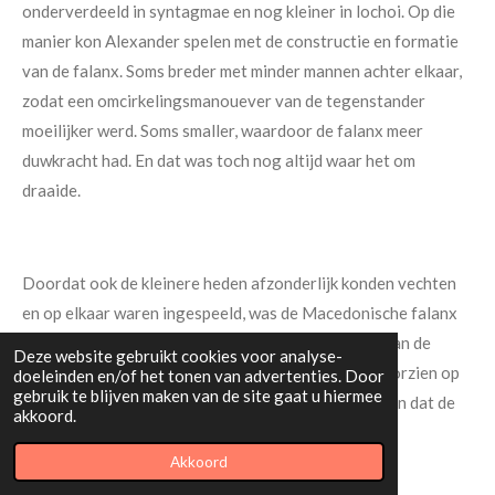
onderverdeeld in syntagmae en nog kleiner in lochoi. Op die
manier kon Alexander spelen met de constructie en formatie
van de falanx. Soms breder met minder mannen achter elkaar,
zodat een omcirkelingsmanouever van de tegenstander
moeilijker werd. Soms smaller, waardoor de falanx meer
duwkracht had. En dat was toch nog altijd waar het om
draaide.
Doordat ook de kleinere heden afzonderlijk konden vechten
en op elkaar waren ingespeeld, was de Macedonische falanx
een echte barbapappa, die kon worden aangepast aan de
Deze website gebruikt cookies voor analyse-
omstandigheden. er werden ook boodschappers voorzien op
doeleinden en/of het tonen van advertenties. Door
gebruik te blijven maken van de site gaat u hiermee
speciale plaatsen in de formatie om ervoor te zorgen dat de
akkoord.
orders van bovenaf doorsijpelden naar de gewone
pezhetairoi.
Akkoord