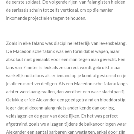
de eerste soldaat. De volgende rijen van falangisten hielden
de sarissa’s schuin tot zelfs verticaal, om op die manier
inkomende projectielen tegen te houden.
Zoals in elke falanx was discipline letterlijk van levensbelang.
De Macedonische falanx was een formidabel wapen, maar
absoluut niet gemaakt voor een man tegen man gevecht. Een
lans van 7 meter is leuk als ze correct wordt gebruikt, maar
werkelijk nutteloos als er iemand op je komt afgestormd en je
je alleen moet verdedigen. Als een Macedonische falanx langs
achter werd aangevallen, dan werd het een ware slachtpartij.
Gelukkig erfde Alexander een goed getraind en bloeddorstig
leger dat al decennialang niets ander kende dan oorlog,
veldslagen en de geur van dode lijken. En het was perfect
afgetraind, zoals we al zagen tijdens de balkanoorlogen waar
Alexander een aantal barbaren kan wegjagen, enkel door zijn