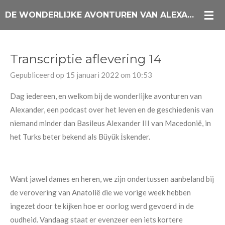
Ga
DE WONDERLIJKE AVONTUREN VAN ALEXANDER DE GROTE PODCAST
direct
naar
de
Transcriptie aflevering 14
hoofdinhoud
Gepubliceerd op 15 januari 2022 om 10:53
Dag iedereen, en welkom bij de wonderlijke avonturen van
Alexander, een podcast over het leven en de geschiedenis van
niemand minder dan Basileus Alexander III van Macedonië, in
het Turks beter bekend als Büyük İskender.
Want jawel dames en heren, we zijn ondertussen aanbeland bij
de verovering van Anatolië die we vorige week hebben
ingezet door te kijken hoe er oorlog werd gevoerd in de
oudheid. Vandaag staat er evenzeer een iets kortere