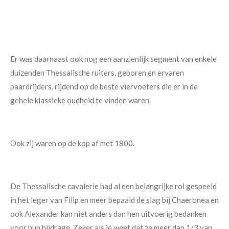
Er was daarnaast ook nog een aanzienlijk segment van enkele
duizenden Thessalische ruiters, geboren en ervaren
paardrijders, rijdend op de beste viervoeters die er in de
gehele klassieke oudheid te vinden waren.
Ook zij waren op de kop af met 1800.
De Thessalische cavalerie had al een belangrijke rol gespeeld
in het leger van Filip en meer bepaald de slag bij Chaeronea en
ook Alexander kan niet anders dan hen uitvoerig bedanken
voor hun bijdrage. Zeker als je weet dat ze meer dan 1/3 van