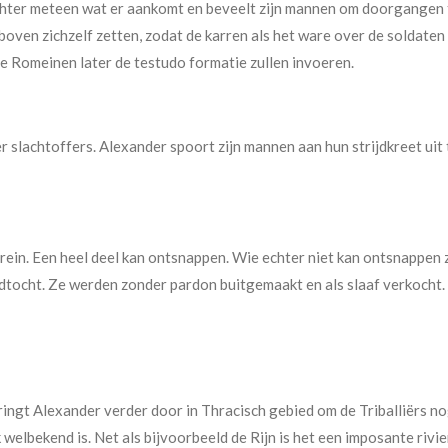
echter meteen wat er aankomt en beveelt zijn mannen om doorgangen t
oven zichzelf zetten, zodat de karren als het ware over de soldaten 
 de Romeinen later de testudo formatie zullen invoeren.
r slachtoffers. Alexander spoort zijn mannen aan hun strijdkreet uit
ein. Een heel deel kan ontsnappen. Wie echter niet kan ontsnappen 
tocht. Ze werden zonder pardon buitgemaakt en als slaaf verkocht.
ringt Alexander verder door in Thracisch gebied om de Triballiërs nog
k welbekend is. Net als bijvoorbeeld de Rijn is het een imposante rivi