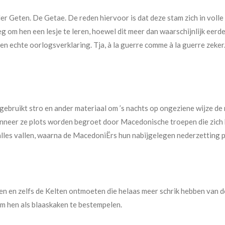
der Geten. De Getae. De reden hiervoor is dat deze stam zich in vol
 om hen een lesje te leren, hoewel dit meer dan waarschijnlijk eer
 echte oorlogsverklaring. Tja, à la guerre comme à la guerre zeker
gebruikt stro en ander materiaal om ’s nachts op ongeziene wijze de
nneer ze plots worden begroet door Macedonische troepen die zich 
n alles vallen, waarna de MacedoniËrs hun nabijgelegen nederzetting
ken en zelfs de Kelten ontmoeten die helaas meer schrik hebben van d
m hen als blaaskaken te bestempelen.