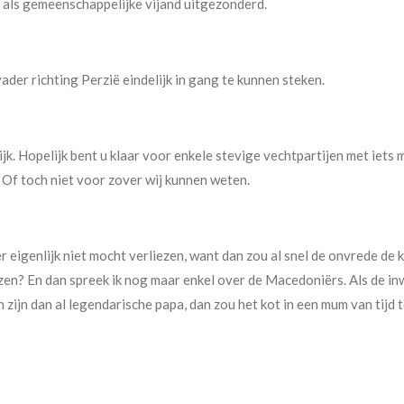
a als gemeenschappelijke vijand uitgezonderd.
vader richting Perzië eindelijk in gang te kunnen steken.
. Hopelijk bent u klaar voor enkele stevige vechtpartijen met iets m
 Of toch niet voor zover wij kunnen weten.
eigenlijk niet mocht verliezen, want dan zou al snel de onvrede de ko
ezen? En dan spreek ik nog maar enkel over de Macedoniërs. Als de 
zijn dan al legendarische papa, dan zou het kot in een mum van tijd t