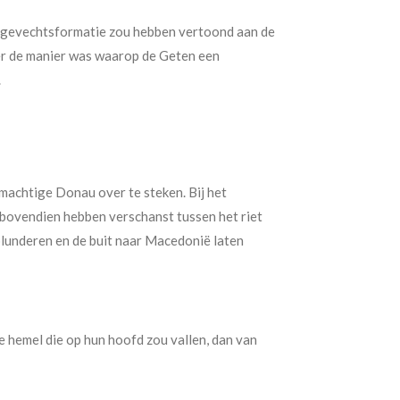
le gevechtsformatie zou hebben vertoond aan de
der de manier was waarop de Geten een
.
 machtige Donau over te steken. Bij het
bovendien hebben verschanst tussen het riet
 plunderen en de buit naar Macedonië laten
e hemel die op hun hoofd zou vallen, dan van