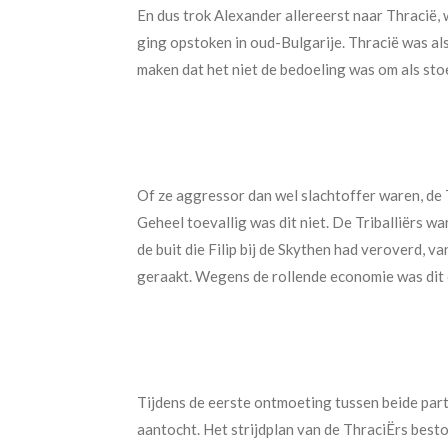
En dus trok Alexander allereerst naar Thracië,
ging opstoken in oud-Bulgarije. Thracië was a
maken dat het niet de bedoeling was om als stoe
Of ze aggressor dan wel slachtoffer waren, de T
Geheel toevallig was dit niet. De Triballiërs w
de buit die Filip bij de Skythen had veroverd, 
geraakt. Wegens de rollende economie was dit 
Tijdens de eerste ontmoeting tussen beide parti
aantocht. Het strijdplan van de ThraciËrs bes