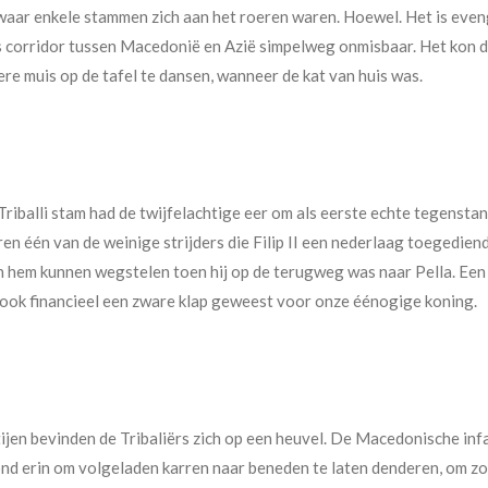
 waar enkele stammen zich aan het roeren waren. Hoewel. Het is even
ls corridor tussen Macedonië en Azië simpelweg onmisbaar. Het kon d
re muis op de tafel te dansen, wanneer de kat van huis was.
riballi stam had de twijfelachtige eer om als eerste echte tegensta
aren één van de weinige strijders die Filip II een nederlaag toegedie
van hem kunnen wegstelen toen hij op de terugweg was naar Pella. Ee
ook financieel een zware klap geweest voor onze éénogige koning.
jen bevinden de Tribaliërs zich op een heuvel. De Macedonische infa
tond erin om volgeladen karren naar beneden te laten denderen, om 