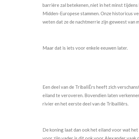
barrière zal betekenen, niet in het minst tijde
Midden-Europese stammen. Onze historicus ve
weten dat ze de nachtmerrie zijn geweest van m
Maar dat is iets voor enkele eeuwen later.
Een deel van de TribaliËrs heeft zich verschans
eiland te veroveren. Bovendien laten verkenner
rivier en het eerste deel van de Triballiërs.
De koning laat dan ook het eiland voor wat het i
voor zijn vader is dit ook voor Alexander vaak