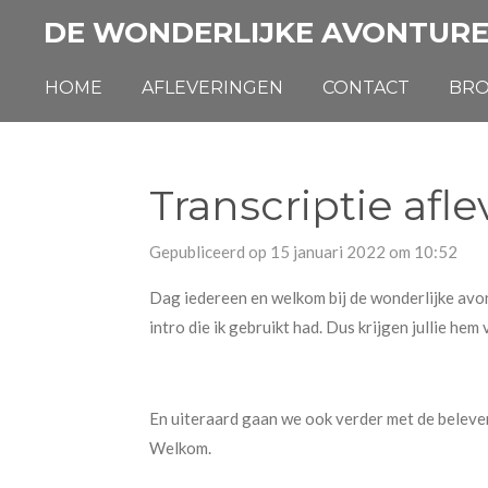
Ga
DE WONDERLIJKE AVONTURE
direct
naar
HOME
AFLEVERINGEN
CONTACT
BR
de
hoofdinhoud
Transcriptie afle
Gepubliceerd op 15 januari 2022 om 10:52
Dag iedereen en welkom bij de wonderlijke avon
intro die ik gebruikt had. Dus krijgen jullie he
En uiteraard gaan we ook verder met de beleven
Welkom.