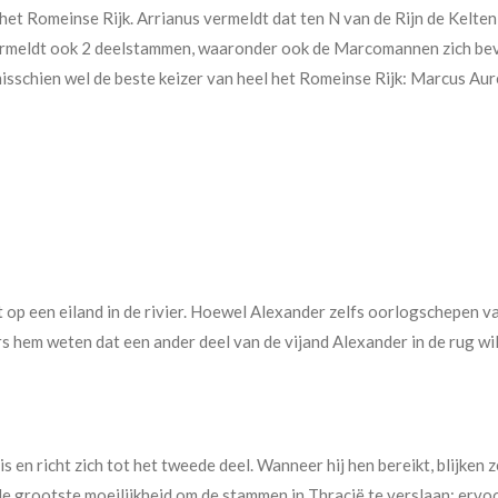
ns het Romeinse Rijk. Arrianus vermeldt dat ten N van de Rijn de Ke
rmeldt ook 2 deelstammen, waaronder ook de Marcomannen zich bev
isschien wel de beste keizer van heel het Romeinse Rijk: Marcus Aure
t op een eiland in de rivier. Hoewel Alexander zelfs oorlogschepen van
s hem weten dat een ander deel van de vijand Alexander in de rug w
s en richt zich tot het tweede deel. Wanneer hij hen bereikt, blijken 
 de grootste moeilijkheid om de stammen in Thracië te verslaan: ervo