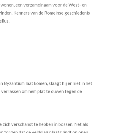
lten wonen, een verzamelnaam voor de West- en
inden. Kenners van de Romeinse geschiedenis
lius.
 Byzantium laat komen, slaagt hij er niet in het
il verrassen om hem plat te duwen tegen de
ze zich verschanst te hebben in bossen. Net als
or zorgen dat de veldslag plaatsvindt op open