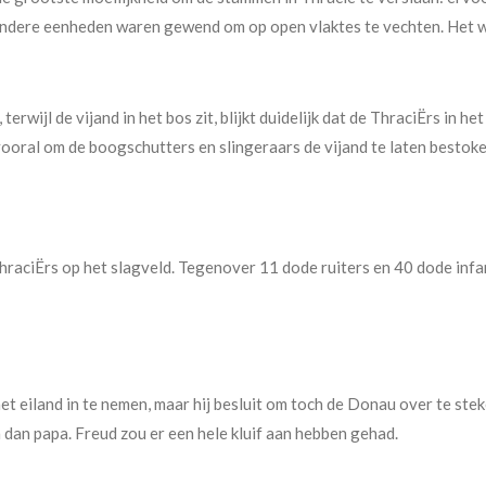
 andere eenheden waren gewend om op open vlaktes te vechten. Het w
ijl de vijand in het bos zit, blijkt duidelijk dat de ThraciËrs in he
oral om de boogschutters en slingeraars de vijand te laten bestoken
ThraciËrs op het slagveld. Tegenover 11 dode ruiters en 40 dode in
het eiland in te nemen, maar hij besluit om toch de Donau over te steke
n dan papa. Freud zou er een hele kluif aan hebben gehad.