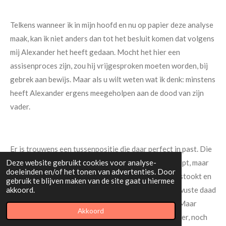
Telkens wanneer ik in mijn hoofd en nu op papier deze analyse
maak, kan ik niet anders dan tot het besluit komen dat volgens
mij Alexander het heeft gedaan. Mocht het hier een
assisenproces zijn, zou hij vrijgesproken moeten worden, bij
gebrek aan bewijs. Maar als u wilt weten wat ik denk: minstens
heeft Alexander ergens meegeholpen aan de dood van zijn
vader.
Er is trouwens een tussenpositie die daar perfect in past. Die
Deze website gebruikt cookies voor analyse-
visie stelt dat het verhaal van de verkrachtingen klopt, maar
doeleinden en/of het tonen van advertenties. Door
dat Alexander en Olympias Pausanius hebben opgestookt en
gebruik te blijven maken van de site gaat u hiermee
akkoord.
aangesproken op zijn eergevoel zodat hij tot de bewuste daad
overging. Dat is een visie waar ik mij in kan vinden. Maar
Akkoord
maakt u vooral zelf uw eigen analyse. Noch Alexander, noch