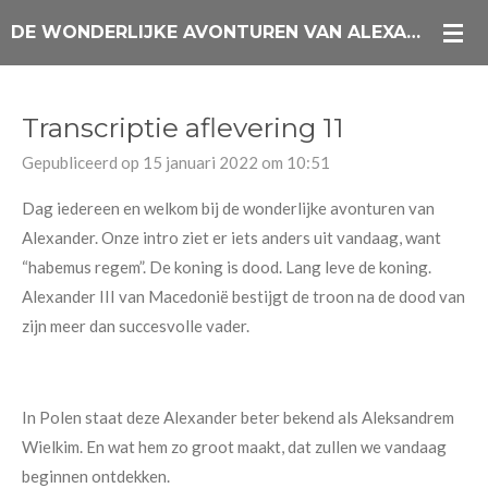
Ga
DE WONDERLIJKE AVONTUREN VAN ALEXANDER DE GROTE PODCAST
direct
naar
de
Transcriptie aflevering 11
hoofdinhoud
Gepubliceerd op 15 januari 2022 om 10:51
Dag iedereen en welkom bij de wonderlijke avonturen van
Alexander. Onze intro ziet er iets anders uit vandaag, want
“habemus regem”. De koning is dood. Lang leve de koning.
Alexander III van Macedonië bestijgt de troon na de dood van
zijn meer dan succesvolle vader.
In Polen staat deze Alexander beter bekend als Aleksandrem
Wielkim. En wat hem zo groot maakt, dat zullen we vandaag
beginnen ontdekken.